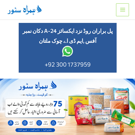
Skip
to
content
دکان نمبر A-24 پل براران روڈ نزد ایکسائز
آفس ,ایم ڈی اے چوک ملتان
+92 300 1737959