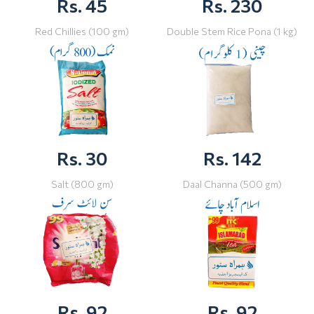
Rs. 45
Rs. 230
Red Chillies (100 gm)
Double Stem Rice Pona (1 kg)
Rs. 30
Rs. 142
Salt (800 gm)
Daal Channa (500 gm)
Rs. 92
Rs. 92